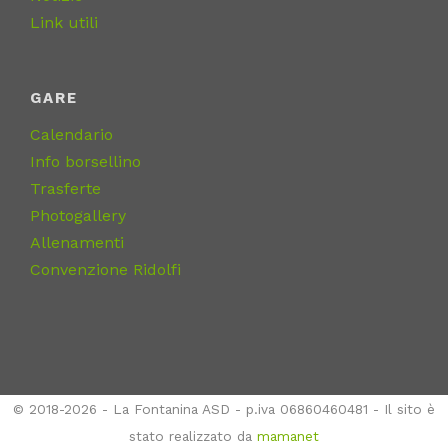
Link utili
GARE
Calendario
Info borsellino
Trasferte
Photogallery
Allenamenti
Convenzione Ridolfi
© 2018-2026 - La Fontanina ASD - p.iva 06860460481 - Il sito è
stato realizzato da
mamanet